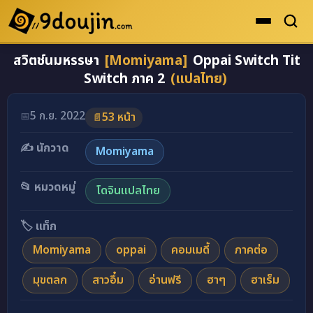
สวิตช์นมหรรษา
[Momiyama]
Oppai Switch Tit
ดูเยอะสุด
Switch ภาค 2
(แปลไทย)
คะแนนเยอะสุด
โดจินรูปสี
5 ก.ย. 2022
📅
53 หน้า
📄
ระดับตำนาน
✍️ นักวาด
Momiyama
ยอดนิยม
📂 หมวดหมู่
โดจินแปลไทย
เรื่องที่เก็บไว้
🏷️ แท็ก
Momiyama
oppai
คอมเมดี้
ภาคต่อ
มุขตลก
สาวอึ๋ม
อ่านฟรี
ฮาๆ
ฮาเร็ม