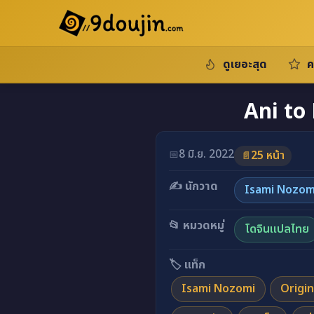
ดูเยอะสุด
ค
Ani to
8 มิ.ย. 2022
📅
25 หน้า
📄
✍️ นักวาด
Isami Nozom
📂 หมวดหมู่
โดจินแปลไทย
🏷️ แท็ก
Isami Nozomi
Origin