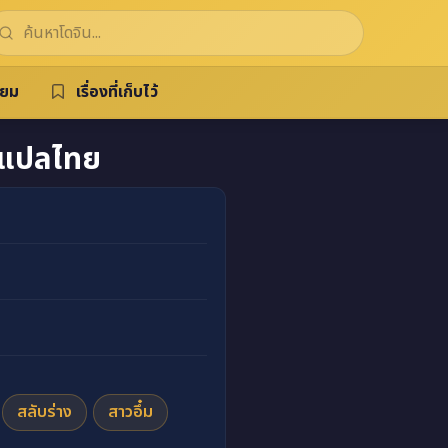
ิยม
เรื่องที่เก็บไว้
แปลไทย
สลับร่าง
สาวอึ๋ม