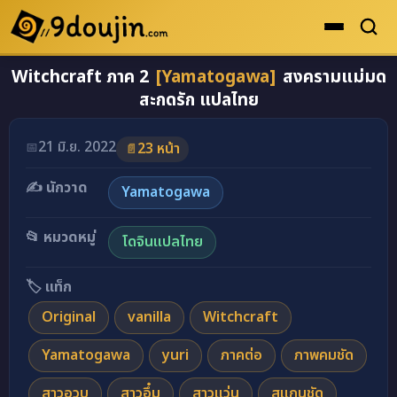
Witchcraft ภาค 2
[Yamatogawa]
สงครามแม่มด
ดูเยอะสุด
สะกดรัก แปลไทย
คะแนนเยอะสุด
โดจินรูปสี
21 มิ.ย. 2022
📅
23 หน้า
📄
ระดับตำนาน
✍️ นักวาด
Yamatogawa
ยอดนิยม
📂 หมวดหมู่
โดจินแปลไทย
เรื่องที่เก็บไว้
🏷️ แท็ก
Original
vanilla
Witchcraft
Yamatogawa
yuri
ภาคต่อ
ภาพคมชัด
สาวอวบ
สาวอึ๋ม
สาวแว่น
สแกนชัด