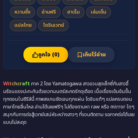
หวานซึ้ง
อ่านฟรี
ฮาเร็ม
เล่มเต็ม
แปลไทย
โดจินเวทย์
ถูกใจ (
0
)
เก็บไว้อ่าน
Witchcraft
ภาค 2 โดย Yamatogawa สาวอวบสุดเซ็กซี่กับสาวอึ๋
มร้อนแรงปะทะกันด้วยเวทมนตร์สะกดรักดุเดือด เนื้อเรื่องเข้มข้นขึ้น
ทุกตอนในซีรีส์นี้ ภาพสแกนชัดเจนทุกแผ่น โดจินแท้ๆ แปลครบตอน
ภาษาไทยลื่นไหล อ่านได้เลยฟรีๆ ไม่ต้องตามหา raw หรือ mirror ใดๆ
สนุกกับการต่อสู้เวทย์เสน่ห์ระหว่างสาวๆ ที่ชวนติดตาม รอภาคต่อได้เลย
แบบไม่สะดุด