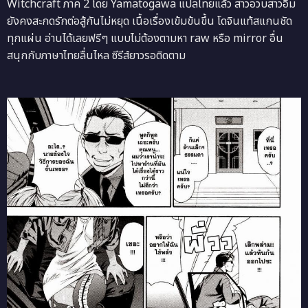
Witchcraft ภาค 2 โดย Yamatogawa แปลไทยแล้ว สาวอวบสาวอึ๋ม
ยังคงสะกดรักต่อสู้กันไม่หยุด เนื้อเรื่องเข้มข้นขึ้น โดจินแท้สแกนชัด
ทุกแผ่น อ่านได้เลยฟรีๆ แบบไม่ต้องตามหา raw หรือ mirror อื่น
สนุกกับภาษาไทยลื่นไหล ซีรีส์ยาวรอติดตาม