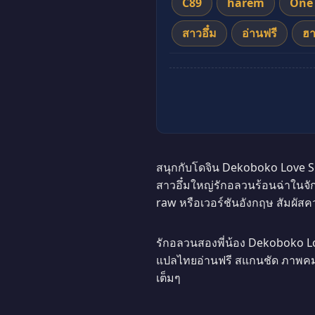
C89
harem
One
สาวอึ๋ม
อ่านฟรี
ฮา
สนุกกับโดจิน Dekoboko Love Si
สาวอึ๋มใหญ่รักอลวนร้อนฉ่าใน
raw หรือเวอร์ชันอังกฤษ สัมผัสคว
รักอลวนสองพี่น้อง Dekoboko Lo
แปลไทยอ่านฟรี สแกนชัด ภาพคมชั
เต็มๆ