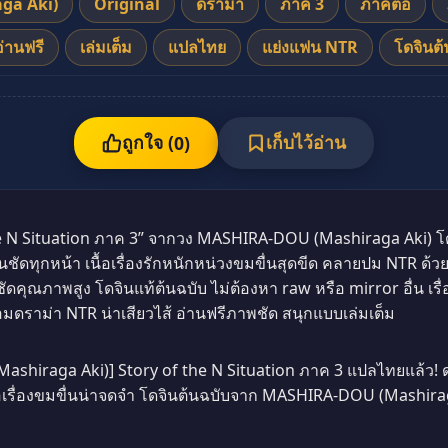
ga Aki)
Original
ดราม่า
ภาค 3
ภาคต่อ
อ่านฟรี
เล่มเต็ม
แปลไทย
แย่งแฟน NTR
โดจินต้
ถูกใจ (
เก็บไว้อ่าน
0
)
the N Situation ภาค 3” จากวง MASHIRA-DOU (Mashiraga Aki)
ชัดทุกหน้า เนื้อเรื่องรักหนักหน่วงขมขื่นสุดขีด คลายปม NTR ด้ว
ณภาพสูง โดจินแท้ต้นฉบับ ไม่ต้องหา raw หรือ mirror อื่น เรื่
มดราม่า NTR น่าเสียวไส้ อ่านฟรีภาพชัด สนุกแบบเล่มเต็ม
iraga Aki)] Story of the N Situation ภาค 3 แปลไทยแล้ว! ด
อเรื่องขมขื่นน่าจดจำ โดจินต้นฉบับจาก MASHIRA-DOU (Mashiraga