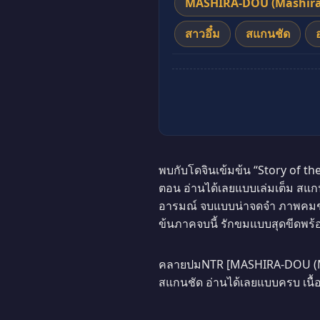
MASHIRA-DOU (Mashira
สาวอึ๋ม
สแกนชัด
พบกับโดจินเข้มข้น “Story of 
ตอน อ่านได้เลยแบบเล่มเต็ม สแกน
อารมณ์ จบแบบน่าจดจำ ภาพคมชัดคุ
ข้นภาคจบนี้ รักขมแบบสุดขีดพร้อ
คลายปมNTR [MASHIRA-DOU (Mash
สแกนชัด อ่านได้เลยแบบครบ เนื้