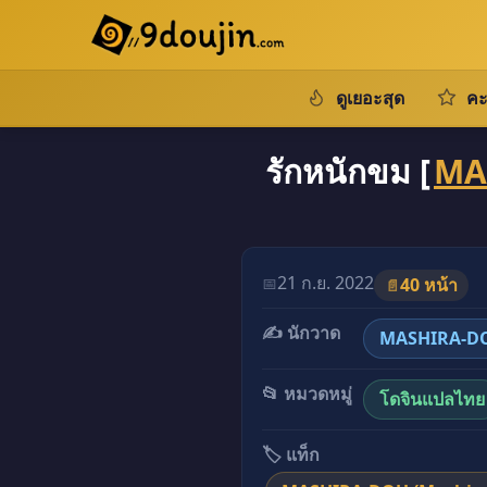
ดูเยอะสุด
คะ
รักหนักขม [
MA
21 ก.ย. 2022
📅
40 หน้า
📄
✍️ นักวาด
MASHIRA-D
📂 หมวดหมู่
โดจินแปลไทย
🏷️ แท็ก