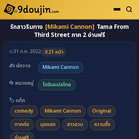
รักสาวริมทาง
[Mikami Cannon]
Tama From
ดูเยอะสุด
Third Street ภาค 2 อ่านฟรี
คะแนนเยอะสุด
อ่านโดจินภาพสี รักสาวริมทาง [Mikami Cannon] Tama 
โดจินรูปสี
31 ก.ค. 2022
📅
21 หน้า
📄
ระดับตำนาน
✍️ นักวาด
Mikami Cannon
ยอดนิยม
📂 หมวดหมู่
โดจินแปลไทย
เรื่องที่เก็บไว้
🏷️ แท็ก
comedy
Mikami Cannon
Original
ภาคต่อ
มุขตลก
สาวอวบ
หวานซึ้ง
อ่านฟรี