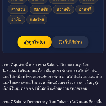
สาวแว่น
สแกนชัด
หวานซึ้ง
อ่านฟรี
ฮาเร็ม
แปลไทย
ถูกใจ (
เก็บไว้อ่าน
0
)
ภาค 7 สุดท้ายชั่วคราวของ Sakura Democracy! โดย
Takatsu โดจินคอมเมดี้สาวอึ๋มสุดฮา รักซากุระสไตล์ขำขัน
แบบไม่เหมือนใคร สแกนชัด ภาพคม อ่านได้ทันใจแบบเล่มเต็ม
แปลไทยครบตอน ไม่ต้องหาต้นฉบับเอง เรื่องราวสาวใหญ่สุด
เซ็กซี่ในมุมตลก ๆ ซีรีส์นี้ปิดท้ายด้วยความสนุกจัดเต็ม
ภาค 7 Sakura Democracy! โดย Takatsu โดจินคอมดี้สาวอึ๋ม