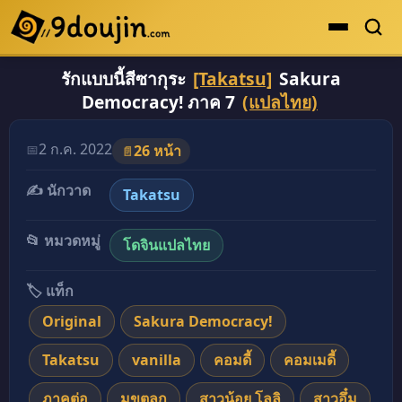
รักแบบนี้สีซากุระ
[Takatsu]
Sakura
ดูเยอะสุด
Democracy! ภาค 7
(แปลไทย)
คะแนนเยอะสุด
โดจินรูปสี
2 ก.ค. 2022
📅
26 หน้า
📄
ระดับตำนาน
✍️ นักวาด
Takatsu
ยอดนิยม
📂 หมวดหมู่
โดจินแปลไทย
เรื่องที่เก็บไว้
🏷️ แท็ก
Original
Sakura Democracy!
Takatsu
vanilla
คอมดี้
คอมเมดี้
ภาคต่อ
มุขตลก
สาวน้อย โลลิ
สาวอึ๋ม