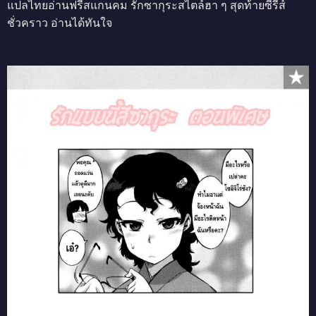
แปลไทยอ่านฟรีสแกนคม รักซากุระสไตล์ฮา ๆ สุดท้ายซีรีส์
ชั่วคราว อ่านได้ทันใจ