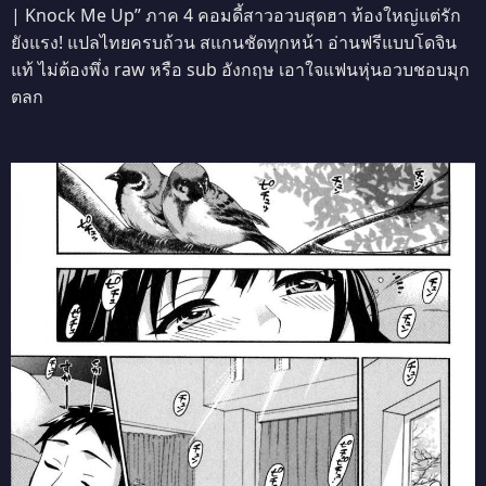
| Knock Me Up” ภาค 4 คอมดี้สาวอวบสุดฮา ท้องใหญ่แต่รัก
ยังแรง! แปลไทยครบถ้วน สแกนชัดทุกหน้า อ่านฟรีแบบโดจิน
แท้ ไม่ต้องพึ่ง raw หรือ sub อังกฤษ เอาใจแฟนหุ่นอวบชอบมุก
ตลก