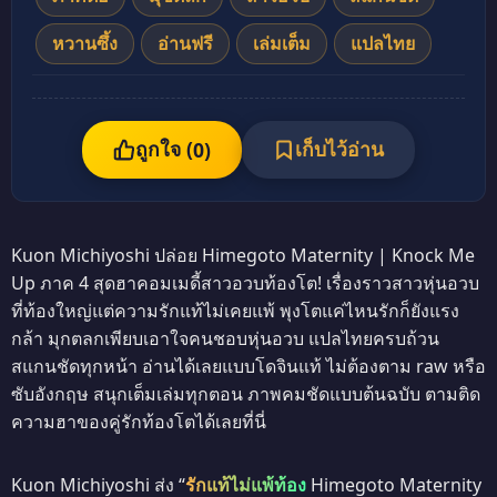
หวานซึ้ง
อ่านฟรี
เล่มเต็ม
แปลไทย
ถูกใจ (
เก็บไว้อ่าน
0
)
Kuon Michiyoshi ปล่อย Himegoto Maternity | Knock Me
Up ภาค 4 สุดฮาคอมเมดี้สาวอวบท้องโต! เรื่องราวสาวหุ่นอวบ
ที่ท้องใหญ่แต่ความรักแท้ไม่เคยแพ้ พุงโตแค่ไหนรักก็ยังแรง
กล้า มุกตลกเพียบเอาใจคนชอบหุ่นอวบ แปลไทยครบถ้วน
สแกนชัดทุกหน้า อ่านได้เลยแบบโดจินแท้ ไม่ต้องตาม raw หรือ
ซับอังกฤษ สนุกเต็มเล่มทุกตอน ภาพคมชัดแบบต้นฉบับ ตามติด
ความฮาของคู่รักท้องโตได้เลยที่นี่
Kuon Michiyoshi ส่ง “
รักแท้ไม่แพ้ท้อง
Himegoto Maternity