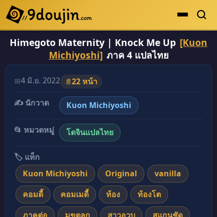
Himegoto Maternity | Knock Me Up
[Kuon
ดูเยอะสุด
Michiyoshi]
ภาค 4 แปลไทย
คะแนนเยอะสุด
โดจินรูปสี
4 มิ.ย. 2022
📅
22 หน้า
📄
ระดับตำนาน
✍️ นักวาด
Kuon Michiyoshi
ยอดนิยม
📂 หมวดหมู่
โดจินแปลไทย
เรื่องที่เก็บไว้
🏷️ แท็ก
Kuon Michiyoshi
Original
vanilla
คอมดี้
คอมเมดี้
ท้อง
ท้องโต
ภาคต่อ
มุขตลก
สาวอวบ
สแกนชัด