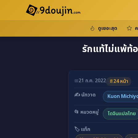
ดูเยอะสุด
ค
รักแท้ไม่แพ้ท้
21 ก.ค. 2022
📅
24 หน้า
📄
✍️ นักวาด
Kuon Michiy
📂 หมวดหมู่
โดจินแปลไทย
🏷️ แท็ก