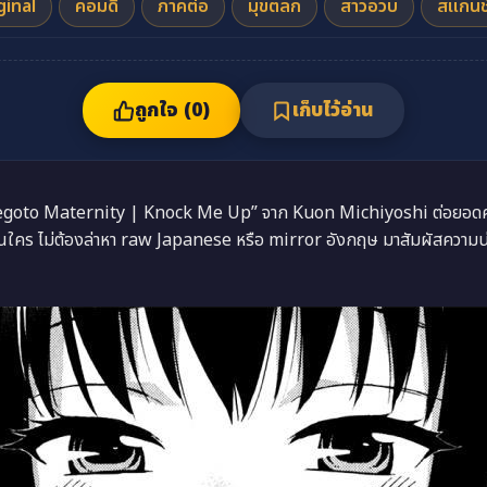
ginal
คอมดี้
ภาคต่อ
มุขตลก
สาวอวบ
สแกนช
ถูกใจ (
0
)
เก็บไว้อ่าน
oto Maternity | Knock Me Up” จาก Kuon Michiyoshi ต่อยอดคอมดี
คร ไม่ต้องล่าหา raw Japanese หรือ mirror อังกฤษ มาสัมผัสความน่