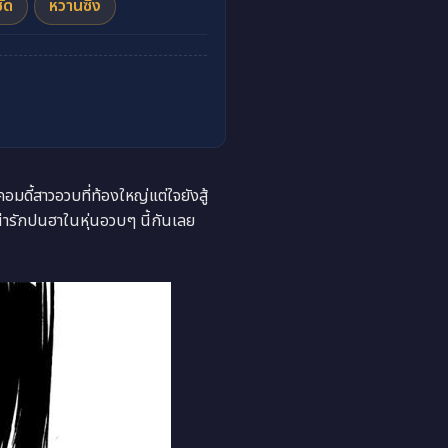
ัด
หวานซึ้ง
้สาวอวบที่ท้องใหญ่แต่ใจยังสู้
ารักปนฮาในหุ่นอวบๆ นี้กันเลย