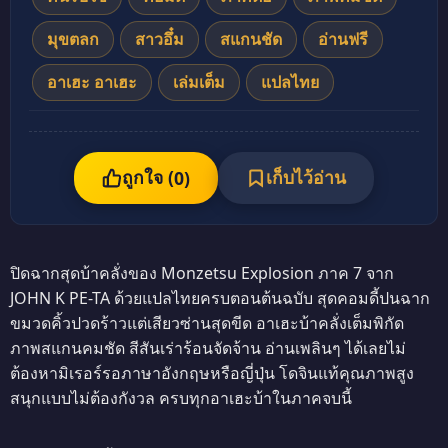
มุขตลก
สาวอึ๋ม
สแกนชัด
อ่านฟรี
อาเฮะ อาเฮะ
เล่มเต็ม
แปลไทย
ถูกใจ (
เก็บไว้อ่าน
0
)
ปิดฉากสุดบ้าคลั่งของ Monzetsu Explosion ภาค 7 จาก
JOHN K PE-TA ด้วยแปลไทยครบตอนต้นฉบับ สุดคอมดี้ปนฉาก
ขมวดคิ้วปวดร้าวแต่เสียวซ่านสุดขีด อาเฮะบ้าคลั่งเต็มพิกัด
ภาพสแกนคมชัด สีสันเร่าร้อนจัดจ้าน อ่านเพลินๆ ได้เลยไม่
ต้องหามิเรอร์รอภาษาอังกฤษหรือญี่ปุ่น โดจินแท้คุณภาพสูง
สนุกแบบไม่ต้องกังวล ครบทุกอาเฮะบ้าในภาคจบนี้