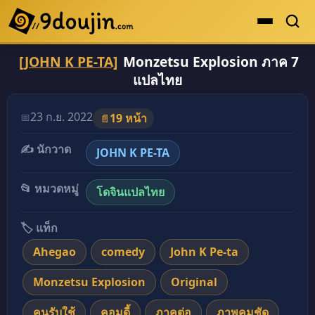
[JOHN K PE-TA]
Monzetsu Explosion ภาค 7
ดูเยอะสุด
แปลไทย
คะแนนเยอะสุด
โดจินรูปสี
23 ก.ย. 2022
📅
19 หน้า
📄
ระดับตำนาน
✍️ นักวาด
JOHN K PE-TA
ยอดนิยม
📂 หมวดหมู่
โดจินแปลไทย
เรื่องที่เก็บไว้
🏷️ แท็ก
Ahegao
comedy
John K Pe-ta
Monzetsu Explosion
Original
คนรับใช้
คอมดี้
ภาคต่อ
ภาพคมชัด