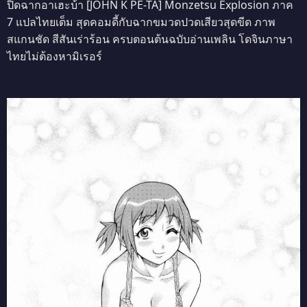
ปิดฉากอาเฮะบ้า [JOHN K PE-TA] Monzetsu Explosion ภาค
7 แปลไทยเต็ม สุดคอมดี้กับฉากขมวดปวดเสียวสุดขีด ภาพ
สแกนชัด สีสันเร่าร้อน ครบตอนต้นฉบับอ่านเพลิน โดจินภาษา
ไทยไม่ต้องหามิเรอร์