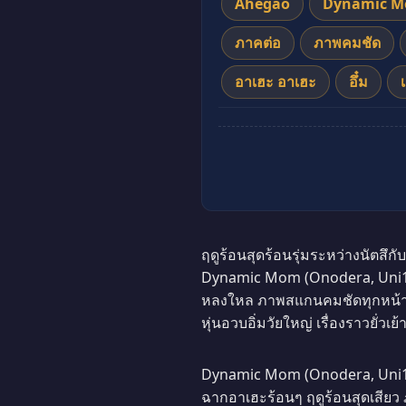
Ahegao
Dynamic M
ภาคต่อ
ภาพคมชัด
อาเฮะ อาเฮะ
อึ๋ม
ฤดูร้อนสุดร้อนรุ่มระหว่างนัตสึกับ
Dynamic Mom (Onodera, Uni18) 
หลงใหล ภาพสแกนคมชัดทุกหน้า แป
หุ่นอวบอิ่มวัยใหญ่ เรื่องราวยั
Dynamic Mom (Onodera, Uni18)
ฉากอาเฮะร้อนๆ ฤดูร้อนสุดเสีย