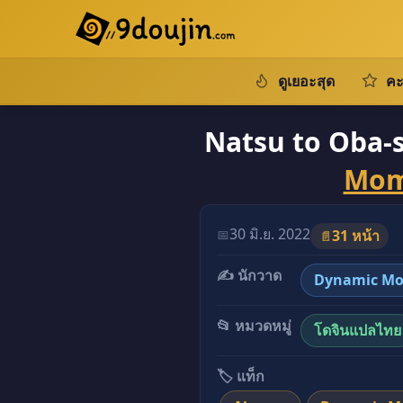
ดูเยอะสุด
คะ
Natsu to Oba-
Mo
อ่านโดจินภาพสี Natsu to
30 มิ.ย. 2022
📅
31 หน้า
📄
✍️ นักวาด
Dynamic M
📂 หมวดหมู่
โดจินแปลไทย
🏷️ แท็ก