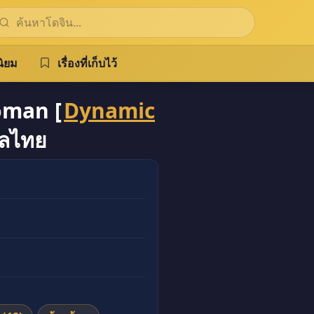
ิยม
เรื่องที่เก็บไว้
oman [
Dynamic
ปลไทย
om (Onodera, Uni18)] ภาค 01 แปลไทย แปลไทย มังงะ