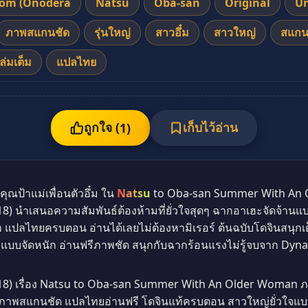
om (Onodera
Natsu
Oba-san
Original
Un
ภาพสแกนชัด
รุ่นใหญ่
สาวอึ๋ม
สาวใหญ่
สแกน
เล่มเต็ม
แปลไทย
ถูกใจ (
เก็บไว้อ่าน
1
)
คุณป้าแม่เพื่อนตัวอึ๋ม ใน
Natsu
to Oba-san Summer With An 
นำเสนอความสัมพันธ์ต้องห้ามที่ยั่วใจสุดๆ ฉากอาเฮะจัดจ้านแบ
ลไทยครบตอน อ่านได้เลยไม่ต้องหามิเรอร์ ต้นฉบับโดจินสนุกเต็ม
่วเย้าแบบจัดหนัก อ่านฟรีภาพชัด สนุกกับฉากร้อนแรงไม่รู้จบจาก 
 เรื่อง Natsu to Oba-san Summer With An Older Woman ภาค 0
ว ภาพสแกนชัด แปลไทยอ่านฟรี โดจินแท้ครบตอน สาวใหญ่ยั่วใจแบ