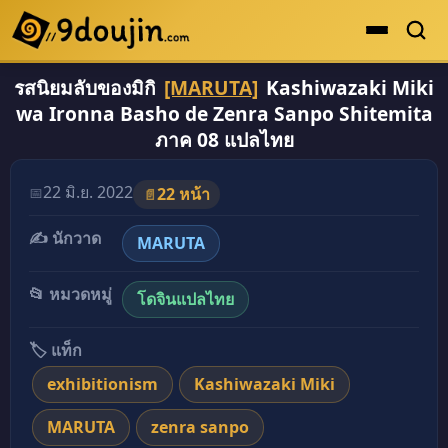
รสนิยมลับของมิกิ
[MARUTA]
Kashiwazaki Miki
ดูเยอะสุด
wa Ironna Basho de Zenra Sanpo Shitemita
คะแนนเยอะสุด
ภาค 08 แปลไทย
โดจินรูปสี
22 มิ.ย. 2022
📅
22 หน้า
📄
ระดับตำนาน
✍️ นักวาด
ยอดนิยม
MARUTA
เรื่องที่เก็บไว้
📂 หมวดหมู่
โดจินแปลไทย
🏷️ แท็ก
exhibitionism
Kashiwazaki Miki
MARUTA
zenra sanpo