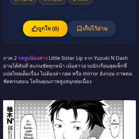
ถูกใจ (
เก็บไว้อ่าน
0
)
ภาค 2
รสจูบน้องสาว
Little Sister Lip จาก Yuzuki N Dash
อ่านได้ทันที สแกนชัดทุกหน้า เน้นสาวอวบนักเรียนสุดเซ็กซี่
แปลไทยเต็มเรื่อง ไม่ต้องล่า raw หรือ mirror อังกฤษ ภาพคม
ชัดครบตอน โดจินคุณภาพสูงสนุกต่อเนื่อง