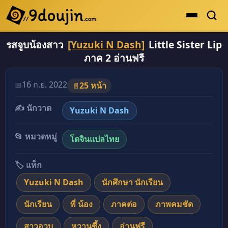
รสจูบน้องสาว
[Yuzuki N Dash]
Little Sister Lip
ดูเยอะสุด
ภาค 2 อ่านฟรี
คะแนนเยอะสุด
โดจินรูปสี
16 ก.ย. 2022
📅
25 หน้า
📄
ระดับตำนาน
✍️ นักวาด
Yuzuki N Dash
ยอดนิยม
📂 หมวดหมู่
โดจินแปลไทย
เรื่องที่เก็บไว้
🏷️ แท็ก
Yuzuki N Dash
นักศึกษา นักเรียน
นักเรียน
พี่ น้อง
ภาคต่อ
ภาพคมชัด
สาวอวบ
หวานซึ้ง
อ่านฟรี