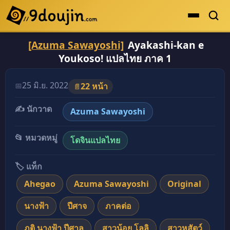
[Azuma Sawayoshi]
Ayakashi-kan e
ดูเยอะสุด
Youkoso! แปลไทย ภาค 1
คะแนนเยอะสุด
โดจินรูปสี
25 มิ.ย. 2022
📅
22 หน้า
📄
ระดับตำนาน
✍️ นักวาด
Azuma Sawayoshi
ยอดนิยม
📂 หมวดหมู่
โดจินแปลไทย
เรื่องที่เก็บไว้
🏷️ แท็ก
Ahegao
Azuma Sawayoshi
Original
นางฟ้า
ปีศาจ
ภาคต่อ
ภูติ นางฟ้า ปีศาล
สาวน้อย โลลิ
สาวหูสัตว์