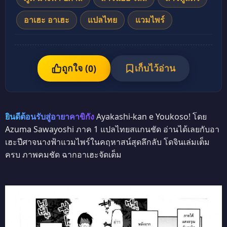
อาเฮะ อาเฮะ
แปลไทย
แวมไพร์
ถูกใจ (
เก็บไว้อ่าน
0
)
ยินดีต้อนรับสู่อายาคาขิกัง
Ayakashi-kan e Youkoso! โดย
Azuma Sawayoshi ภาค 1 แปลไทยสแกนชัด อ่านได้เลยกับอา
เฮะปีศาจนางฟ้าแวมไพร์ในคฤหาสน์สุดลึกลับ โดจินเล่มเต็ม
ครบ ภาพคมชัด ฉากอาเฮะจัดเต็ม