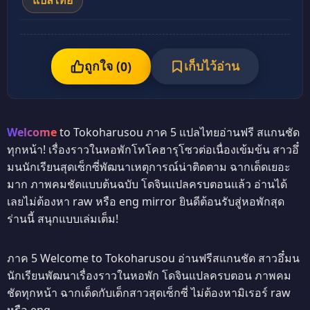
แปลไทย
ถูกใจ (
เก็บไว้อ่าน
0
)
Welcome
to Tokoharusou ภาค 5 แปลไทยอ่านฟรี สแกนชัด
ทุกหน้า! เรื่องราวในหอพักโทโคฮารุโซวต่อเนื่องเข้มข้น สาวอึ๋
มนนักเรียนสุดเซ็กซี่พัฒนาเหตุการณ์น่าติดตาม ฉากเด็ดเยอะ
มาก ภาพคมชัดแบบต้นฉบับ โดจินแปลครบตอนแล้ว อ่านได้
เลยไม่ต้องหา raw หรือ eng mirror ยินดีต้อนรับสู่หอพักสุด
ร่านนี้ สนุกแบบเล่มเต็ม!
ภาค 5 Welcome to Tokoharusou อ่านฟรีสแกนชัด สาวอึ๋มน
นักเรียนพัฒนาเรื่องราวในหอพัก โดจินแปลครบตอน ภาพคม
ชัดทุกหน้า ฉากเด็ดกับเด็กสาวสุดเซ็กซี่ ไม่ต้องหามิเรอร์ raw