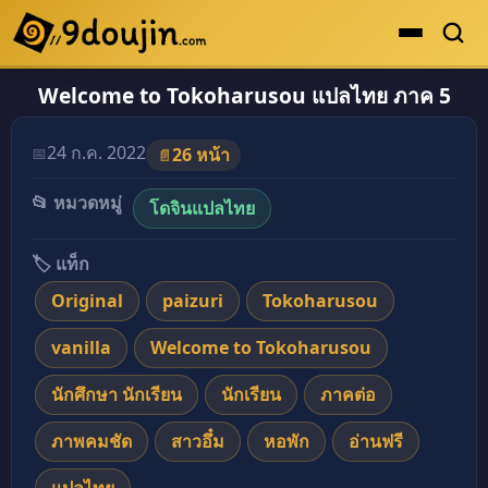
Welcome to Tokoharusou แปลไทย ภาค 5
ดูเยอะสุด
คะแนนเยอะสุด
24 ก.ค. 2022
📅
26 หน้า
📄
โดจินรูปสี
📂 หมวดหมู่
โดจินแปลไทย
ระดับตำนาน
ยอดนิยม
🏷️ แท็ก
Original
paizuri
Tokoharusou
เรื่องที่เก็บไว้
vanilla
Welcome to Tokoharusou
นักศึกษา นักเรียน
นักเรียน
ภาคต่อ
ภาพคมชัด
สาวอึ๋ม
หอพัก
อ่านฟรี