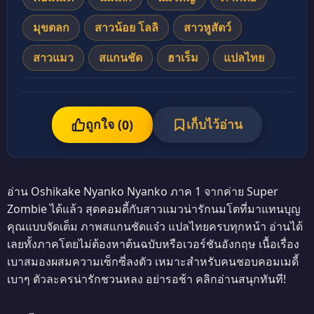
มุขตลก
สาวน้อย โลลิ
สาวหูสัตว์
สาวแมว
สแกนชัด
ฮาเร็ม
แปลไทย
ถูกใจ (
เก็บไว้อ่าน
0
)
อ่าน Oshikake Nyanko Nyanko ภาค 1 จากค่าย Super
Zombie ได้แล้ว สุดคอมดี้กับสาวแมวน่ารักนมโตที่มาแทนบุญ
คุณแบบจัดเต็ม ภาพสแกนชัดแจ๋ว แปลไทยครบทุกหน้า อ่านได้
เลยทั้งภาคโดยไม่ต้องหาต้นฉบับหรือเวอร์ชันอังกฤษ เนื้อเรื่อง
เบาสมองผสมความเซ็กซี่ลงตัว เหมาะสำหรับคนชอบคอมเมดี้
เบาๆ ตัวละครน่ารักชวนหลง อย่ารอช้า คลิกอ่านสนุกทันที!