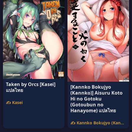
Taken by Orcs [Kasei]
[Kannko Bokujyo
แปลไทย
(Kannko)] Aisuru Koto
Hi no Gotoku
✍️ Kasei
(Gotoubun no
Hanayome) แปลไทย
✍️ Kannko Bokujyo (Kannko)