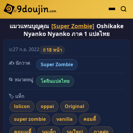
แมวแทนบุญคุณ
[Super Zombie]
Oshikake
ดูเยอะสุด
Nyanko Nyanko ภาค 1 แปลไทย
คะแนนเยอะสุด
อ่านโดจินภาพสี แมวแทนบุญคุณ [Super Zombie] Os
โดจินรูปสี
27 ก.ย. 2022
📅
18 หน้า
📄
ระดับตำนาน
✍️ นักวาด
Super Zombie
ยอดนิยม
📂 หมวดหมู่
โดจินแปลไทย
เรื่องที่เก็บไว้
🏷️ แท็ก
lolicon
oppai
Original
super zombie
vanilla
คอมดี้
คอมเมดี้
นมเด็ก
นมใหญ่
ภาคต่อ