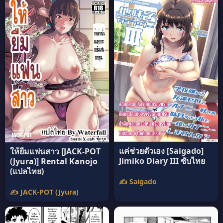
แค่ช่วยตัวเอง [Saigado]
ให้ยืมแฟนสาว [JACK-POT
Jimiko Diary III ซับไทย
(Jyura)] Rental Kanojo
(แปลไทย)
✍️ Saigado
✍️ JACK-POT (Jyura)