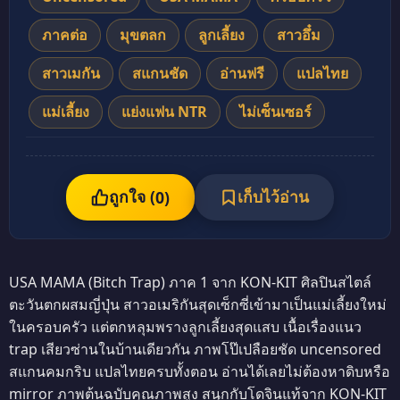
ภาคต่อ
มุขตลก
ลูกเลี้ยง
สาวอึ๋ม
สาวเมกัน
สแกนชัด
อ่านฟรี
แปลไทย
แม่เลี้ยง
แย่งแฟน NTR
ไม่เซ็นเซอร์
ถูกใจ (
เก็บไว้อ่าน
0
)
USA MAMA (Bitch Trap) ภาค 1 จาก KON-KIT ศิลปินสไตล์
ตะวันตกผสมญี่ปุ่น สาวอเมริกันสุดเซ็กซี่เข้ามาเป็นแม่เลี้ยงใหม่
ในครอบครัว แต่ตกหลุมพรางลูกเลี้ยงสุดแสบ เนื้อเรื่องแนว
trap เสียวซ่านในบ้านเดียวกัน ภาพโป๊เปลือยชัด uncensored
สแกนคมกริบ แปลไทยครบทั้งตอน อ่านได้เลยไม่ต้องหาดิบหรือ
mirror ภาพต้นฉบับคุณภาพสูง สนุกกับโดจินแท้จาก KON-KIT