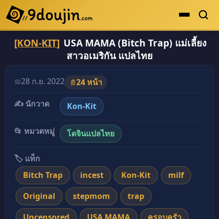
[KON-KIT]
USA MAMA (Bitch Trap) แม่เลี้ยง
ดูเยอะสุด
สาวอเมริกัน แปลไทย
คะแนนเยอะสุด
โดจินรูปสี
28 ก.ย. 2022
📅
24 หน้า
📄
ระดับตำนาน
✍️ นักวาด
Kon-Kit
ยอดนิยม
📂 หมวดหมู่
โดจินแปลไทย
เรื่องที่เก็บไว้
🏷️ แท็ก
Bitch Trap
incest
Kon-Kit
milf
Original
stepmom
trap
Uncensored
USA MAMA
ครอบครัว