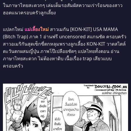
ในภาษาไทยสะดวกๆ เล่มเต็มรอสัมผัสความเร่าร้อนของสาว
ฮอตแนวครอบครัวลูกเลี้ยง
แปลกใหม่
แม่เลี้ยงใหม่
สาวเมกัน [KON-KIT] USA MAMA
(Bitch Trap) ภาค 1 อ่านฟรี uncensored สแกนชัด ครอบครัว
สาวอเมริกันสุดเซ็กซี่ตกหลุมพรางลูกเลี้ยง KON-KIT วาดสไตล์
ตะวันตกผสมญี่ปุ่น ภาพโป๊เปลือยชัดๆ แปลไทยทั้งตอน อ่าน
ภาษาไทยสะดวก ไม่ต้องหาดิบ เนื้อเรื่อง trap เสียวแบบ
ครอบครัว