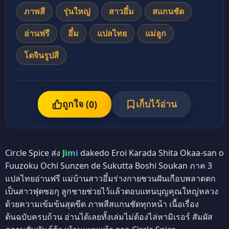
ภาพสี
รุ่นใหญ่
สาวอึ๋ม
สแกนชัด
อ่านฟรี
อึ๋ม
แปลไทย
แม่ลูก
โดจินรูปสี
ถูกใจ (
เก็บไว้อ่าน
0
)
Circle Spice ส่ง
Jimi
dakedo Eroi Karada Shita Okaa-san o
Fuuzoku Ochi Sunzen de Sukutta Boshi Soukan ภาค 3
แปลไทยอ่านฟรี แม่บ้านสาวอึ๋มร่างกายชวนฝันเกือบพลาดตก
เป็นสาวฟุตซอกุ ลูกชายช่วยไว้แล้วตอบแทนบุญคุณใหญ่หลวง
ด้วยความเข้มข้นสุดขีด ภาพสีสแกนชัดทุกหน้า เนื้อเรื่อง
ต้นฉบับครบถ้วน อ่านได้เลยทั้งเล่มไม่ต้องไล่หามิเรอร์ สัมผัส