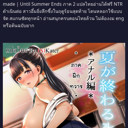
made | Until Summer Ends ภาค 2 แปลไทยอ่านได้ฟรี NTR
ดำเนินต่อ สาวอึ๋มยิ่งลึกซึ้งในฤดูร้อนสุดท้าย โดนหลอกใช้แบบ
จัด สแกนชัดทุกหน้า อ่านสนุกครบตอนไทยล้วน ไม่ต้องงม eng
หรือต้นฉบับยาก