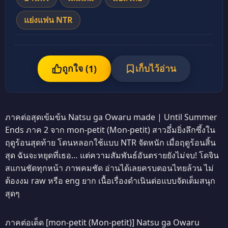
แย่งแฟน NTR
ถูกใจ (
เก็บไว้อ่าน
1
)
ภาคต่อสุดเข้มข้น Natsu ga Owaru made | Until Summer
Ends ภาค 2 จาก mon-petit (Mon-petit) สาวอึ๋มยิ่งลึกซึ้งใน
ฤดูร้อนสุดท้าย โดนหลอกใช้แบบ NTR จัดหนัก เมื่อฤดูร้อนสิ้น
สุด ฉันจะหยุดที่เธอ… แต่ความสัมพันธ์อันตรายยังไม่จบ! โดจิน
สแกนชัดทุกหน้า ภาพคมชัด อ่านได้เลยครบตอนไทยล้วน ไม่
ต้องงม raw หรือ eng ยาก เนื้อเรื่องดำเนินต่อแบบจัดเต็มสนุก
สุดๆ
ภาคต่อเด็ด [mon-petit (Mon-petit)] Natsu ga Owaru