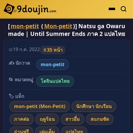
[
mon-petit
(
Mon-petit
)] Natsu ga Owaru
ดูเยอะสุด
made | Until Summer Ends ภาค 2 แปลไทย
คะแนนเยอะสุด
โดจินรูปสี
19 ก.ค. 2022
📅
35 หน้า
📄
ระดับตำนาน
✍️ นักวาด
mon-petit
ยอดนิยม
📂 หมวดหมู่
โดจินแปลไทย
เรื่องที่เก็บไว้
🏷️ แท็ก
mon-petit (Mon-Petit)
นักศึกษา นักเรียน
ภาคต่อ
ฤดูร้อน
สาวอึ๋ม
สแกนชัด
อ่านฟรี
เล่มเต็ม
แปลไทย