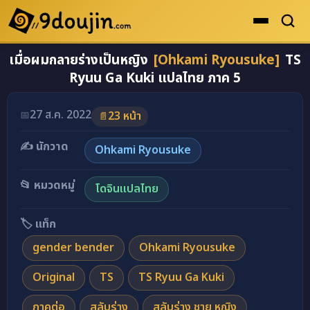
เมื่อผมกลายร่างเป็นหญิง
[Ohkami Ryousuke]
TS
ดูเยอะสุด
Ryuu Ga Kuki แปลไทย ภาค 5
คะแนนเยอะสุด
อ่านโดจินภาพสี เมื่อผมกลายร่างเป็นหญิง [Ohkami Ry
โดจินรูปสี
27 ส.ค. 2022
📅
23 หน้า
📄
ระดับตำนาน
✍️ นักวาด
Ohkami Ryousuke
ยอดนิยม
📂 หมวดหมู่
โดจินแปลไทย
เรื่องที่เก็บไว้
🏷️ แท็ก
gender bender
Ohkami Ryousuke
Original
TS
TS Ryuu Ga Kuki
ภาคต่อ
สลับร่าง
สลับร่าง ชาย หญิง