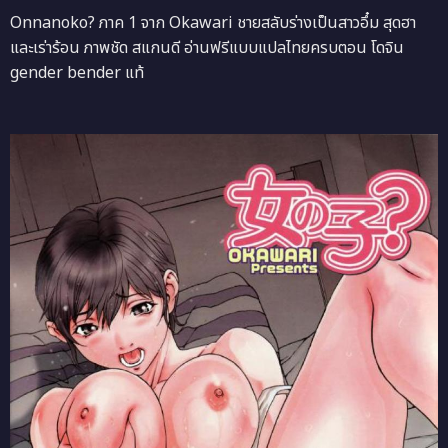
Onnanoko? ภาค 1 จาก Okawari ชายสลับร่างเป็นสาวอึ๋ม สุดฮา
และเร่าร้อน ภาพชัด สแกนดี อ่านฟรีแบบแปลไทยครบตอน โดจิน
gender bender แท้