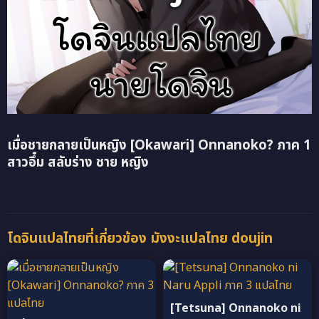
เมื่อชายกลายเป็นหญิง [Okawari] Onnanoko? ภาค 1
สาวอึ๋ม สลับร่าง ชาย หญิง
โดจินแปลไทยที่เกี่ยวข้อง มังงะแปลไทย doujin
[Tetsuna] Onnanoko ni