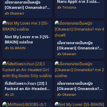
Naru Appli ภาค 3 แปล
เมื่อชายกลายเป็นหญิง
ไทย
[Okawari] Onnanoko?
✍️ Tetsuna
ภาค 3 แปลไทย
✍️ Okawari
Not My Lover ภาค 3 [SS-
BRAIN] แปลไทย
เมื่อชายกลายเป็นหญิง
[Okawari] Onnanoko?
✍️ SS-BRAIN
ภาค 4 อ่านฟรี
✍️ Okawari
ที่เสียตัวเพราะว่าเมา [23] I
เมื่อชายกลายเป็นหญิง
Fucked an Air-Headed
[Okawari] Onnanoko?
Girl with Big Boobs Silly
ภาค 2 แปลไทย
✍️ 23
✍️ Okawari
แปลไทย