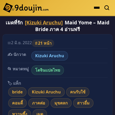
เมดที่รัก
[Kizuki Aruchu]
Maid Yome – Maid
ดูเยอะสุด
Bride ภาค 4 อ่านฟรี
คะแนนเยอะสุด
โดจินรูปสี
2 มิ.ย. 2022
📅
21 หน้า
📄
ระดับตำนาน
✍️ นักวาด
Kizuki Aruchu
ยอดนิยม
📂 หมวดหมู่
โดจินแปลไทย
เรื่องที่เก็บไว้
🏷️ แท็ก
bride
Kizuki Aruchu
คนรับใช้
คอมดี้
ภาคต่อ
มุขตลก
สาวอึ๋ม
หวานซึ้ง
เมด