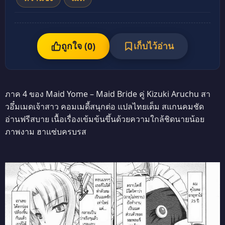
ถูกใจ (
เก็บไว้อ่าน
0
)
ภาค 4 ของ Maid Yome – Maid Bride คู่ Kizuki Aruchu สา
วอึ๋มเมดเจ้าสาว คอมเมดี้สนุกต่อ แปลไทยเต็ม สแกนคมชัด
อ่านฟรีสบาย เนื้อเรื่องเข้มข้นขึ้นด้วยความใกล้ชิดนายน้อย
ภาพงาม ฮาแซ่บครบรส