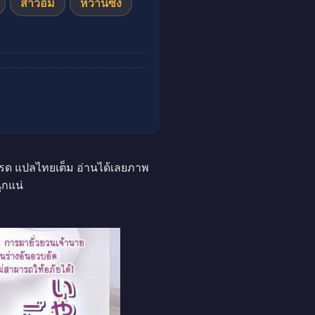
สาวอึ๋ม
หวานซึ้ง
ปรด แปลไทยเต็ม อ่านได้เลยภาพ
ุกแน่