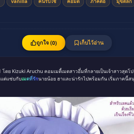
u
vanilla
คนรับใช้
คอมดี้
ภาคต่อ
มุขตลก
ถูกใจ (
เก็บไว้อ่าน
0
)
โดย Kizuki Aruchu คอมเมดี้เมดสาวอึ๋มที่กลายเป็นเจ้าสาวสุดโ
แต่แซ่บกับ
เมดที่รัก
นายน้อย ฮาและน่ารักไปพร้อมกัน เริ่มภาคนี้สน