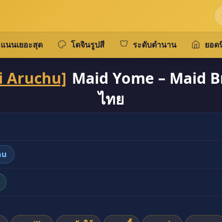
แนนเยอะสุด
โดจินรูปสี
ระดับตำนาน
ยอดน
i Aruchu]
Maid Yome – Maid Br
ไทย
 [Kizuki Aruchu] Maid Yome – Maid Bride ภาค 1 แปลไ
hu