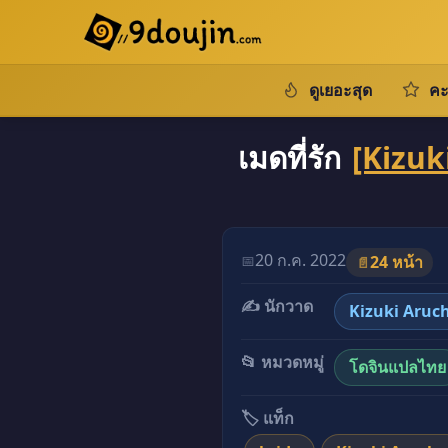
ดูเยอะสุด
คะ
เมดที่รัก
[Kizuk
อ่านโดจินภาพสี เมดที่รัก
20 ก.ค. 2022
📅
24 หน้า
📄
✍️ นักวาด
Kizuki Aruc
📂 หมวดหมู่
โดจินแปลไทย
🏷️ แท็ก