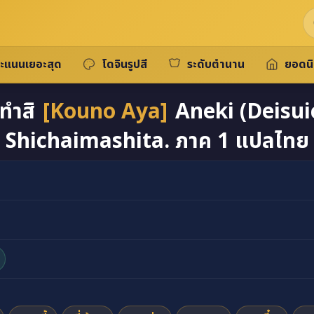
ะแนนเยอะสุด
โดจินรูปสี
ระดับตำนาน
ยอดน
็ทำสิ
[Kouno Aya]
Aneki (Deisui
Shichaimashita. ภาค 1 แปลไทย