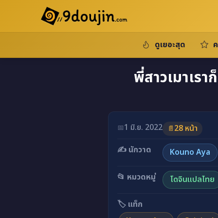
ดูเยอะสุด
ค
พี่สาวเมาเราก
1 มิ.ย. 2022
📅
28 หน้า
📄
✍️ นักวาด
Kouno Aya
📂 หมวดหมู่
โดจินแปลไทย
🏷️ แท็ก