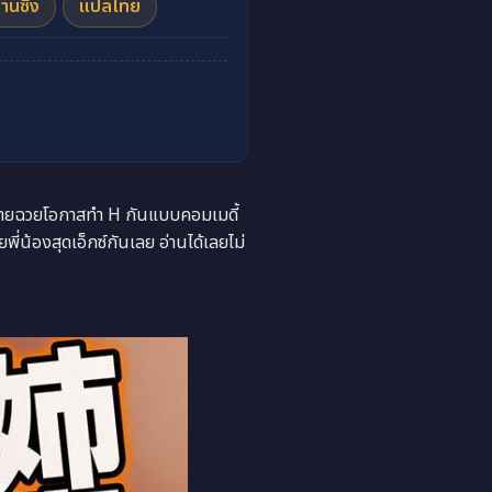
านซึ้ง
แปลไทย
ชายฉวยโอกาสทำ H กันแบบคอมเมดี้
่น้องสุดเอ็กซ์กันเลย อ่านได้เลยไม่