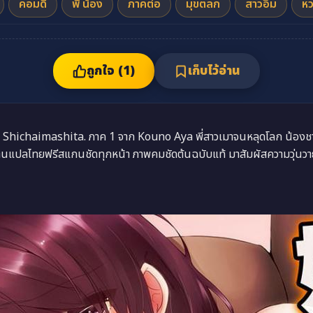
คอมดี้
พี่ น้อง
ภาคต่อ
มุขตลก
สาวอึ๋ม
หว
ถูกใจ (
1
)
เก็บไว้อ่าน
 Shichaimashita. ภาค 1 จาก Kouno Aya พี่สาวเมาจนหลุดโลก น้อง
่านแปลไทยฟรีสแกนชัดทุกหน้า ภาพคมชัดต้นฉบับแท้ มาสัมผัสความวุ่นวายพี