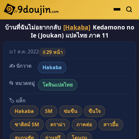
บ้านที่ฉันไม่อยากกลับ
[Hakaba]
Kedamono no
ดูเยอะสุด
Ie (Joukan) แปลไทย ภาค 11
คะแนนเยอะสุด
โดจินรูปสี
1 ส.ค. 2022
📅
29 หน้า
📄
ระดับตำนาน
✍️ นักวาด
Hakaba
ยอดนิยม
📂 หมวดหมู่
โดจินแปลไทย
เรื่องที่เก็บไว้
🏷️ แท็ก
Hakaba
SM
ข่มขืน
ขืนใจ
ซาดิสม์ SM
ดราม่า
ภาคต่อ
สาวอึ๋ม
สแกนชัด
อ่านฟรี
โดนรุม