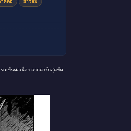
ภาคต่อ
สาวอึ๋ม
มขืนต่อเนื่อง ฉากดาร์กสุดขีด