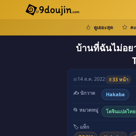
ดูเยอะสุด
คะ
บ้านที่ฉันไม่อ
14 ส.ค. 2022
📅
33 หน้า
📄
✍️ นักวาด
Hakaba
📂 หมวดหมู่
โดจินแปลไทย
🏷️ แท็ก