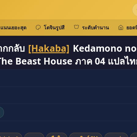
แนนเยอะสุด
โดจินรูปสี
ระดับตำนาน
ยอดน
ยากกลับ
[Hakaba]
Kedamono no I
The Beast House ภาค 04 แปลไท