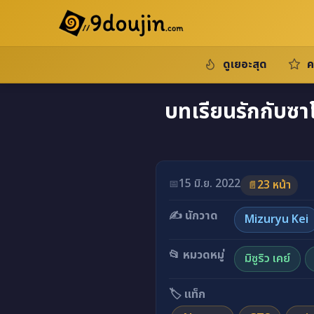
ดูเยอะสุด
ค
บทเรียนรักกับซา
อ่านโดจินภาพสี บทเรียนรัก
15 มิ.ย. 2022
📅
23 หน้า
📄
✍️ นักวาด
Mizuryu Kei
📂 หมวดหมู่
มิซูริว เคย์
🏷️ แท็ก