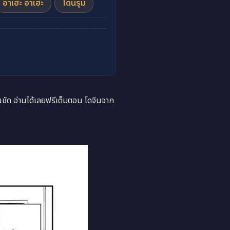
อาเฮะ อาเฮะ
โดนรุม
ัด อ่านได้เลยฟรีเต็มตอน โดจินจาก