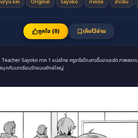
uryu kei
Original
Sayoko
ภาคต่อ
สาวอึ๋ม
ถูกใจ (
0
)
เก็บไว้อ่าน
 Teacher Sayoko ภาค 1 แปลไทย ครูซาโยโกะสาวอึ๋มอาเฮะจัด ภาพสแกนช
 สนุกกับบทเรียนรักแบบยักษ์ใหญ่