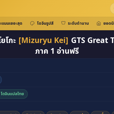
ะแนนเยอะสุด
โดจินรูปสี
ระดับตำนาน
ยอดน
โยโกะ
[Mizuryu Kei]
GTS Great 
ภาค 1 อ่านฟรี
กับซาโยโกะ [Mizuryu Kei] GTS Great Teacher Sayoko ภา
โดจินแปลไทย