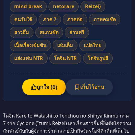
mind-break
netorare
Reizei)
คนรับใช้
ภาค 7
ภาคต่อ
ภาพคมชัด
สาวอึ๋ม
สแกนชัด
อ่านฟรี
เนื้อเรื่องเข้มข้น
เล่มเต็ม
แปลไทย
แย่งแฟน NTR
โดจิน NTR
โดจินรูปสี
ถูกใจ (
เก็บไว้อ่าน
0
)
โดจิน Kare to Watashi to Tenchou no Shinya Kinmu ภาค
7 จาก Cyclone (Izumi, Reizei) เล่าเรื่องสาวอึ๋มที่ยิ่งติดใจความ
สัมพันธ์ลับกับผู้จัดการร้าน กลายเป็นกิจวัตรโอทีดึกดื่นที่เต็มไป