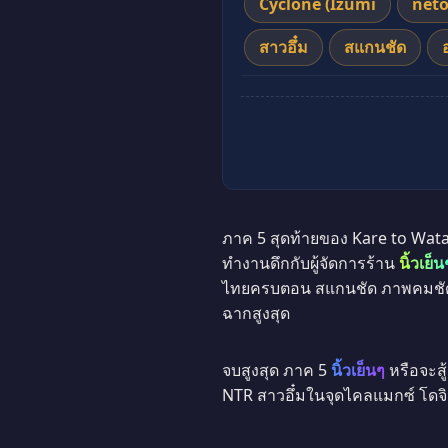
Cyclone (Izumi
neto
สาวอึ๋ม
สแกนชัด
ภาค 5 สุดท้ายของ Kare to Wata
ทำงานดึกกับผู้จัดการร้าน
นิ้วเย็น
ไทยครบตอน สแกนชัด ภาพคมชัด อ่
ฉากสูงสุด
จบสูงสุด ภาค 5
นิ้วเย็นๆ
หรือจะสู
NTR สาวอึ๋มในจุดไคลแมกซ์ โดจิ