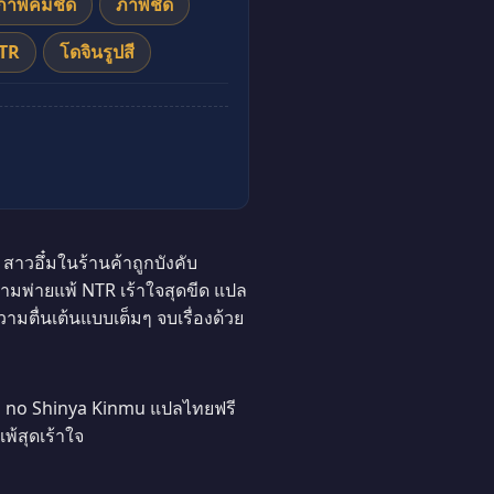
ภาพคมชัด
ภาพชัด
NTR
โดจินรูปสี
าวอึ๋มในร้านค้าถูกบังคับ
ามพ่ายแพ้ NTR เร้าใจสุดขีด แปล
ตื่นเต้นแบบเต็มๆ จบเรื่องด้วย
hou no Shinya Kinmu แปลไทยฟรี
้สุดเร้าใจ