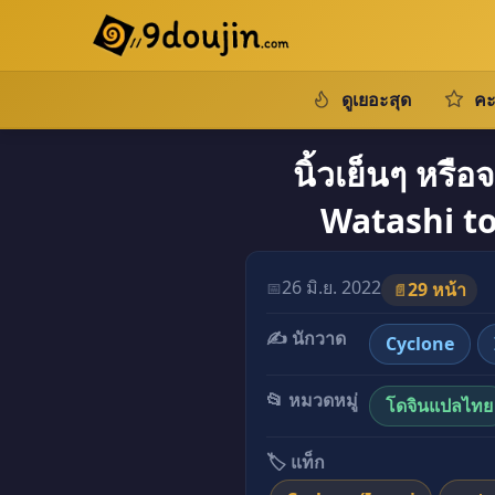
ดูเยอะสุด
คะ
นิ้วเย็นๆ หรือจะ
Watashi t
26 มิ.ย. 2022
📅
29 หน้า
📄
✍️ นักวาด
Cyclone
📂 หมวดหมู่
โดจินแปลไทย
🏷️ แท็ก