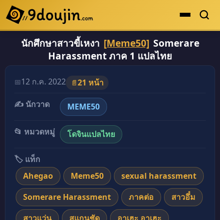
นักศึกษาสาวขี้เหงา
[Meme50]
Somerare
ดูเยอะสุด
Harassment ภาค 1 แปลไทย
คะแนนเยอะสุด
โดจินรูปสี
12 ก.ค. 2022
📅
21 หน้า
📄
ระดับตำนาน
✍️ นักวาด
MEME50
ยอดนิยม
📂 หมวดหมู่
โดจินแปลไทย
เรื่องที่เก็บไว้
🏷️ แท็ก
Ahegao
Meme50
sexual harassment
Somerare Harassment
ภาคต่อ
สาวอึ๋ม
สาวแว่น
สแกนชัด
อาเฮะ อาเฮะ