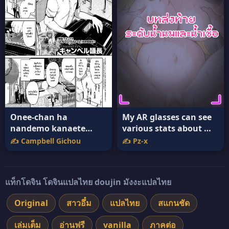
Onee-chan ha
My AR glasses can see
nandemo kanaete
various stats about my
kureru [Campbell
foster sister 8 [Pz-x] แปล
✍️ Campbell Gichou
✍️ Pz-x
Gichou] แปลไทย
ไทย
แท็กโดจิน โดจินแปลไทย doujin มังงะแปลไทย
Original
สาวอึ๋ม
แปลไทย
สแกนชัด
เล่มเต็ม
อ่านฟรี
vanilla
ภาคต่อ