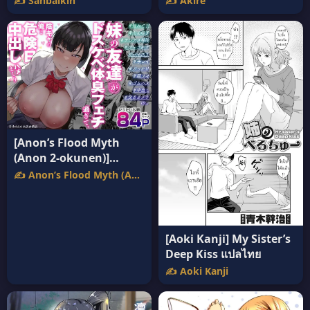
✍️ Sanbalkin
✍️ Akire
[Anon’s Flood Myth
(Anon 2-okunen)]
Imouto no Tomodachi
✍️ Anon’s Flood Myth (Anon 2-okunen)
ga Dosukebe Taishuu
Feti (แปลไทย)
[Aoki Kanji] My Sister’s
Deep Kiss แปลไทย
✍️ Aoki Kanji