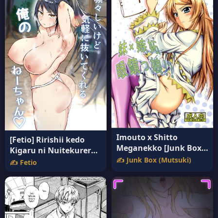
Imouto x Shitto
[Fetio] Ririshii kedo
Meganekko [Junk Box
Kigaru ni Nuitekureru
(Mutsuki)] แปลไทย
✍️ Junk Box (Mutsuki)
Ore no Nee-chan แปล
✍️ Fetio
ไทย