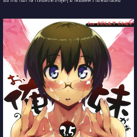
อยากอ่านภาษาไทยสะดวกสุดๆ มาสัมผัสความฟินกันเลย