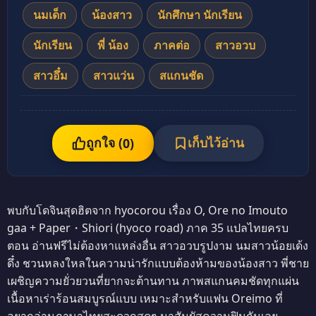
นมเด็ก
น้องสาว
นักศึกษา นักเรียน
นักเรียน
พี่ น้อง
ภาคต่อ
สาวอวบ
สาวอึ๋ม
สาวแว่น
สแกนชัด
ถูกใจ (
เก็บไว้อ่าน
0
)
พบกับโดจินสุดฮิตจาก hyocorou เรื่อง O, Ore no Imouto
gaa + Paper・Shiori (hyoco road) ภาค 35 แปลไทยครบ
ตอน อ่านฟรีไม่ต้องหาแหล่งอื่น สาวอวบรูปงาม นมสาวน้อยเด้ง
ดึ๋ง ชวนหลงใหลในความน่ารักแบบต้องห้ามของน้องสาว พี่ชาย
เผชิญความยั่วยวนที่ยากจะต้านทาน ภาพสแกนคมชัดทุกแผ่น
เนื้อหาเร่าร้อนสมบูรณ์แบบ เหมาะสำหรับแฟน Oreimo ที่