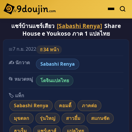
แชร์บ้านแชร์เสียว
[Sabashi Renya]
Share
ดูเยอะสุด
House e Youkoso ภาค 1 แปลไทย
คะแนนเยอะสุด
โดจินรูปสี
7 ก.ย. 2022
📅
34 หน้า
📄
ระดับตำนาน
✍️ นักวาด
Sabashi Renya
ยอดนิยม
📂 หมวดหมู่
โดจินแปลไทย
เรื่องที่เก็บไว้
🏷️ แท็ก
Sabashi Renya
คอมดี้
ภาคต่อ
มุขตลก
รุ่นใหญ่
สาวอึ๋ม
สแกนชัด
ฮาเร็ม
แชร์เฮาส์
แปลไทย