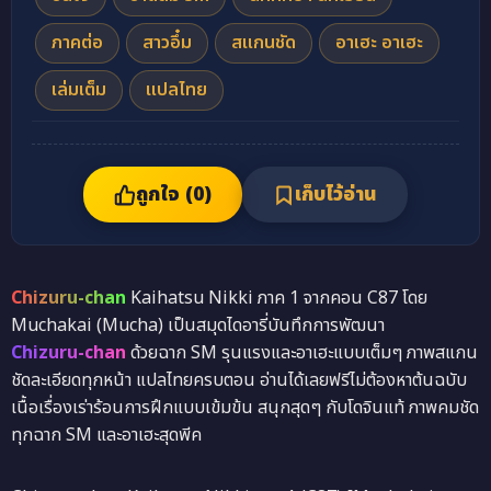
ภาคต่อ
สาวอึ๋ม
สแกนชัด
อาเฮะ อาเฮะ
เล่มเต็ม
แปลไทย
ถูกใจ (
0
)
เก็บไว้อ่าน
Chizuru-chan
Kaihatsu Nikki ภาค 1 จากคอน C87 โดย
Muchakai (Mucha) เป็นสมุดไดอารี่บันทึกการพัฒนา
Chizuru-chan
ด้วยฉาก SM รุนแรงและอาเฮะแบบเต็มๆ ภาพสแกน
ชัดละเอียดทุกหน้า แปลไทยครบตอน อ่านได้เลยฟรีไม่ต้องหาต้นฉบับ
เนื้อเรื่องเร่าร้อนการฝึกแบบเข้มข้น สนุกสุดๆ กับโดจินแท้ ภาพคมชัด
ทุกฉาก SM และอาเฮะสุดพีค