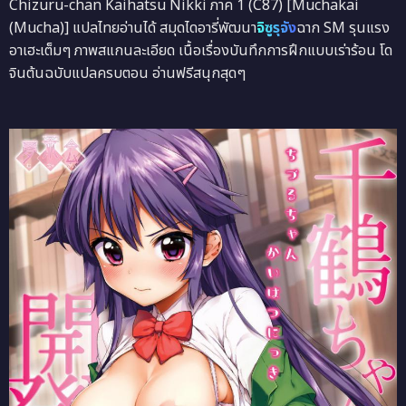
Chizuru-chan Kaihatsu Nikki ภาค 1 (C87) [Muchakai
(Mucha)] แปลไทยอ่านได้ สมุดไดอารี่พัฒนา
จิซูรุจัง
ฉาก SM รุนแรง
อาเฮะเต็มๆ ภาพสแกนละเอียด เนื้อเรื่องบันทึกการฝึกแบบเร่าร้อน โด
จินต้นฉบับแปลครบตอน อ่านฟรีสนุกสุดๆ