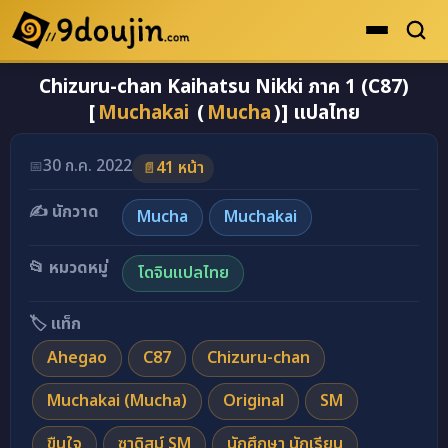
Chizuru-chan Kaihatsu Nikki ภาค 1 (C87)
ดูเยอะสุด
[
Muchakai
(
Mucha
)] แปลไทย
คะแนนเยอะสุด
โดจินรูปสี
30 ก.ค. 2022
📅
41 หน้า
📄
ระดับตำนาน
✍️ นักวาด
Mucha
Muchakai
ยอดนิยม
📂 หมวดหมู่
โดจินแปลไทย
เรื่องที่เก็บไว้
🏷️ แท็ก
Ahegao
C87
Chizuru-chan
Muchakai (Mucha)
Original
SM
ขืนใจ
ซาดิสม์ SM
นักศึกษา นักเรียน