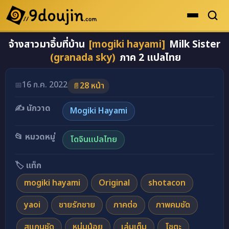
จ้างสาวมาอึ้บที่บ้าน
[mogiki hayami]
Milk Sister
ดูเยอะสุด
(granada sky)
ภาค 2 แปลไทย
คะแนนเยอะสุด
โดจินรูปสี
16 ก.ค. 2022
📅
28 หน้า
📄
ระดับตำนาน
✍️ นักวาด
Mogiki Hayami
ยอดนิยม
📂 หมวดหมู่
โดจินแปลไทย
เรื่องที่เก็บไว้
🏷️ แท็ก
mogiki hayami
Original
shotacon
yaoi
ชายรักชาย
ภาคต่อ
ภาพคมชัด
สแกนชัด
หนุ่มน้อย
เล่มเต็ม
โซตะ