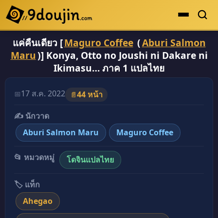
แค่คืนเดียว [
Maguro Coffee
(
Aburi Salmon
ดูเยอะสุด
Maru
)] Konya, Otto no Joushi ni Dakare ni
คะแนนเยอะสุด
Ikimasu… ภาค 1 แปลไทย
โดจินรูปสี
17 ส.ค. 2022
📅
44 หน้า
📄
ระดับตำนาน
✍️ นักวาด
ยอดนิยม
Aburi Salmon Maru
Maguro Coffee
เรื่องที่เก็บไว้
📂 หมวดหมู่
โดจินแปลไทย
🏷️ แท็ก
Ahegao