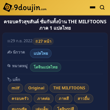
ครอบครัวสุขสันต์ ซั่มกันทั้งบ้าน THE MILFTOONS
ดูเยอะสุด
ภาค 1 แปลไทย
คะแนนเยอะสุด
โดจินรูปสี
29 ก.ย. 2022
📅
27 หน้า
📄
ระดับตำนาน
✍️ นักวาด
แปลไทย
ยอดนิยม
📂 หมวดหมู่
โดจินแปลไทย
เรื่องที่เก็บไว้
🏷️ แท็ก
milf
Original
THE MILFTOONS
ครอบครัว
ภาคต่อ
ภาพสี
สาวอึ๋ม
สแกนชัด
เล่มเต็ม
โดจินรูปสี