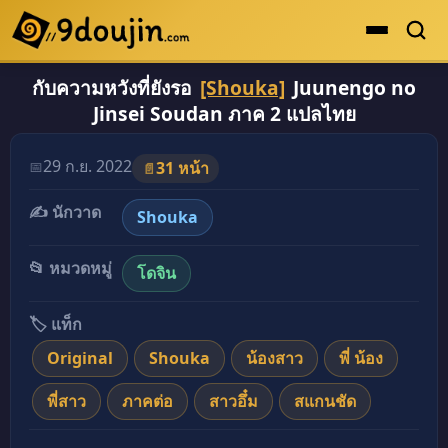
กับความหวังที่ยังรอ
[Shouka]
Juunengo no
ดูเยอะสุด
Jinsei Soudan ภาค 2 แปลไทย
คะแนนเยอะสุด
โดจินรูปสี
29 ก.ย. 2022
📅
31 หน้า
📄
ระดับตำนาน
✍️ นักวาด
Shouka
ยอดนิยม
📂 หมวดหมู่
โดจิน
เรื่องที่เก็บไว้
🏷️ แท็ก
Original
Shouka
น้องสาว
พี่ น้อง
พี่สาว
ภาคต่อ
สาวอึ๋ม
สแกนชัด