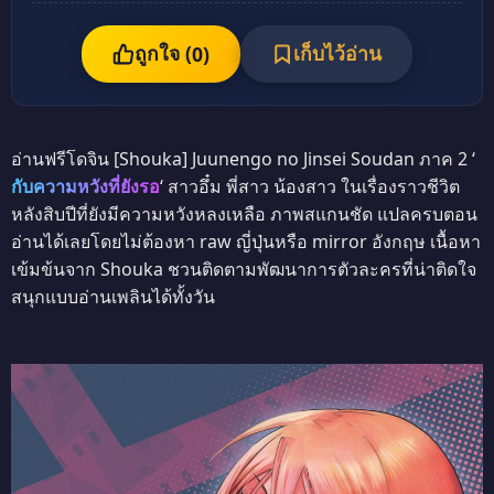
ถูกใจ (
เก็บไว้อ่าน
0
)
อ่านฟรีโดจิน [Shouka] Juunengo no Jinsei Soudan ภาค 2 ‘
กับความหวังที่ยังรอ
‘ สาวอึ๋ม พี่สาว น้องสาว ในเรื่องราวชีวิต
หลังสิบปีที่ยังมีความหวังหลงเหลือ ภาพสแกนชัด แปลครบตอน
อ่านได้เลยโดยไม่ต้องหา raw ญี่ปุ่นหรือ mirror อังกฤษ เนื้อหา
เข้มข้นจาก Shouka ชวนติดตามพัฒนาการตัวละครที่น่าติดใจ
สนุกแบบอ่านเพลินได้ทั้งวัน