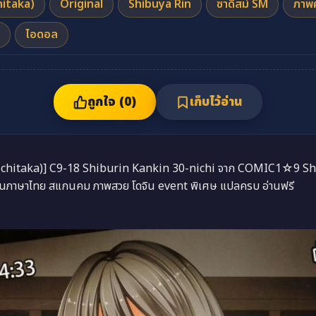
hitaka)
Original
Shibuya Rin
ซาดิสม์ SM
ภาพ
ไอดอล
ถูกใจ (
0
)
เก็บไว้อ่าน
y9 (Ichitaka)] C9-18 Shiburin Kankin 30-nichi จาก COMIC1☆9 Sh
่านภาษาไทย สแกนคม ภาพสวย โดจิน event พิเศษ แปลครบ อ่านฟรี