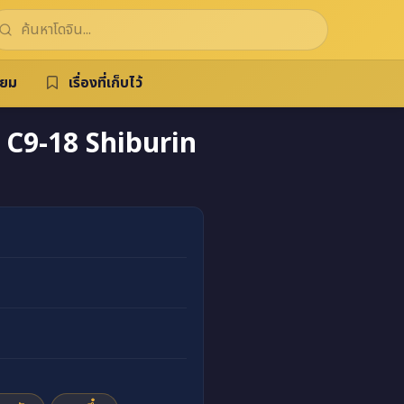
ิยม
เรื่องที่เก็บไว้
] C9-18 Shiburin
 Kankin 30-nichi แปลไทย แปลไทย มังงะแปลไทย doujin ฟ