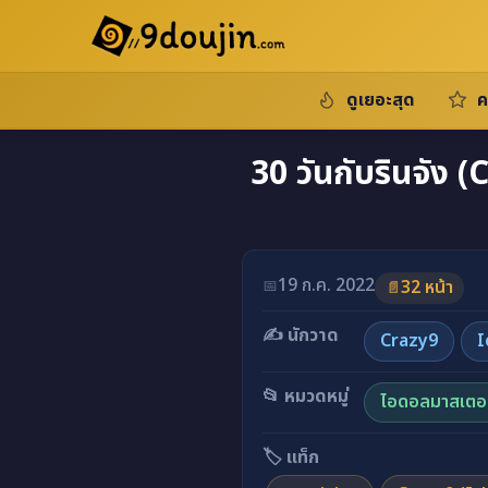
ดูเยอะสุด
ค
30 วันกับรินจัง
อ่านโดจินภาพสี 30 วันกับร
19 ก.ค. 2022
📅
32 หน้า
📄
✍️ นักวาด
Crazy9
I
📂 หมวดหมู่
ไอดอลมาสเตอร
🏷️ แท็ก