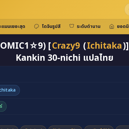
ะแนนเยอะสุด
โดจินรูปสี
ระดับตำนาน
ยอดน
 (COMIC1☆9) [
Crazy9
(
Ichitaka
)
Kankin 30-nichi แปลไทย
ินจัง (COMIC1☆9) [Crazy9 (Ichitaka)] C9-18 Shiburin
chitaka
์