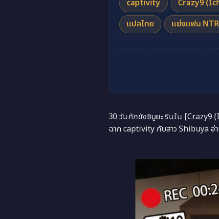
captivity
Crazy9 (Ic
แปลไทย
แย่งแฟน NTR
30 วันกักขังชิบูยะ รินใน [Craz
ฉาก captivity กับสาว Shibuya อ