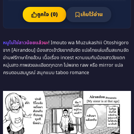
ถูกใจ (
0
)
เก็บไว้อ่าน
หนูไม่ใช่สาวน้อยแล้วนะ
! Imouto wa Muzukashii Otoshigoro
จาก [Airandou] น้องสาวเข้าวัยยากจับจิต แปลไทยเล่มเต็มสแกนชัด
อ่านฟรีภาษาไทยล้วน เนื้อเรื่อง incest หวานขมกับน้องสาววัยแตก
หนุ่มสาว ภาพสวยละเอียดทุกฉาก ไม่พลาด raw หรือ mirror แปล
ครบตอนสมบูรณ์ สนุกแบบ taboo romance