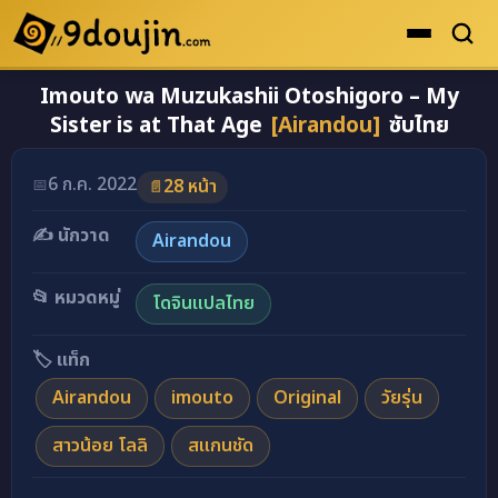
Imouto wa Muzukashii Otoshigoro – My
ดูเยอะสุด
Sister is at That Age
[Airandou]
ซับไทย
คะแนนเยอะสุด
โดจินรูปสี
6 ก.ค. 2022
📅
28 หน้า
📄
ระดับตำนาน
✍️ นักวาด
Airandou
ยอดนิยม
📂 หมวดหมู่
โดจินแปลไทย
เรื่องที่เก็บไว้
🏷️ แท็ก
Airandou
imouto
Original
วัยรุ่น
สาวน้อย โลลิ
สแกนชัด