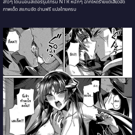
สาวๆ โดนมอนสเตอร์รุมโทรม NTR หนักๆ ฉากโหดร้ายแต่เสียวจัด
ภาพเด็ด สแกนชัด อ่านฟรี แปลไทยครบ