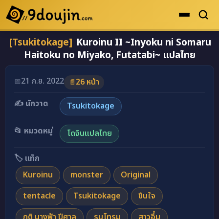
[Tsukitokage]
Kuroinu II ~Inyoku ni Somaru
ดูเยอะสุด
Haitoku no Miyako, Futatabi~ แปลไทย
คะแนนเยอะสุด
โดจินรูปสี
21 ก.ย. 2022
📅
26 หน้า
📄
ระดับตำนาน
✍️ นักวาด
Tsukitokage
ยอดนิยม
📂 หมวดหมู่
โดจินแปลไทย
เรื่องที่เก็บไว้
🏷️ แท็ก
Kuroinu
monster
Original
tentacle
Tsukitokage
ขืนใจ
ภูติ นางฟ้า ปีศาล
รุมโทรม
สาวอึ๋ม