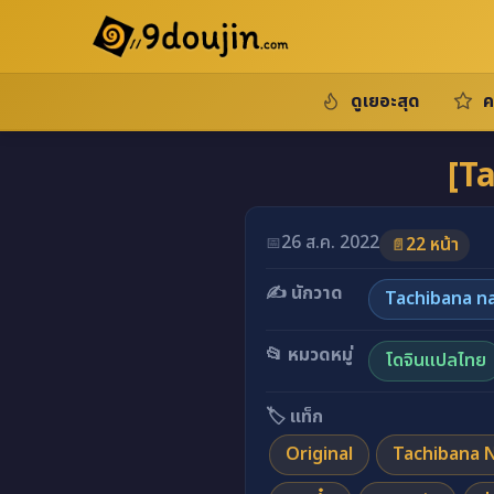
ดูเยอะสุด
ค
[T
26 ส.ค. 2022
📅
22 หน้า
📄
✍️ นักวาด
Tachibana n
📂 หมวดหมู่
โดจินแปลไทย
🏷️ แท็ก
Original
Tachibana 