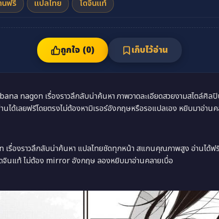
่านฟรี
แปลไทย
โดจินแท้
ถูกใจ (
0
)
เก็บไว้อ่าน
a nagon เรื่องราวลึกลับน่าค้นหา ภาพวาดละเอียดสวยงามสไตล์ศิลปินค
านได้เลยฟรีโดยตรงไม่ต้องหามิเรอร์อังกฤษหรือรอแปลเอง หยิบมาอ่านค
รื่องราวลึกลับน่าค้นหา แปลไทยชัดทุกหน้า สแกนคุณภาพสูง อ่านได้ฟร
ดจินแท้ ไม่ต้อง mirror อังกฤษ ลองหยิบมาอ่านคลายเบื่อ