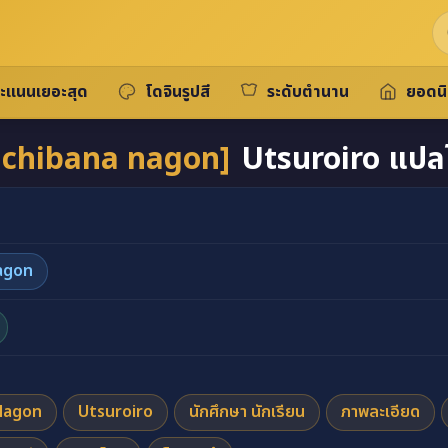
ะแนนเยอะสุด
โดจินรูปสี
ระดับตำนาน
ยอดน
achibana nagon]
Utsuroiro แปล
agon
Nagon
Utsuroiro
นักศึกษา นักเรียน
ภาพละเอียด