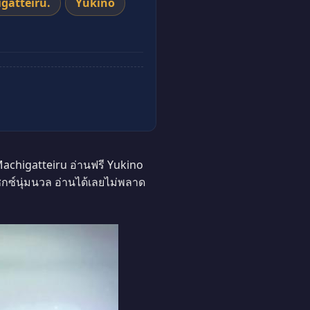
gatteiru.
Yukino
achigatteiru อ่านฟรี Yukino
ซ์นุ่มนวล อ่านได้เลยไม่พลาด