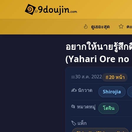
ดูเยอะสุด
คะ
อยากให้นายรู้สึกด
(Yahari Ore no
30 ส.ค. 2022
📅
20 หน้า
📄
✍️ นักวาด
Shirojia
📂 หมวดหมู่
โดจิน
🏷️ แท็ก