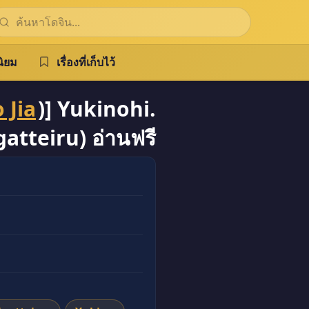
ิยม
เรื่องที่เก็บไว้
 Jia
)] Yukinohi.
tteiru) อ่านฟรี