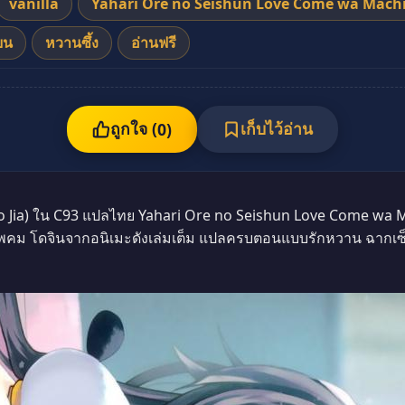
vanilla
Yahari Ore no Seishun Love Come wa Machi
ยน
หวานซึ้ง
อ่านฟรี
ถูกใจ (
เก็บไว้อ่าน
0
)
no Jia) ใน C93 แปลไทย Yahari Ore no Seishun Love Come wa M
คม โดจินจากอนิเมะดังเล่มเต็ม แปลครบตอนแบบรักหวาน ฉากเซ็ก