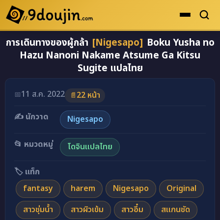
การเดินทางของผู้กล้า
[Nigesapo]
Boku Yusha no
ดูเยอะสุด
Hazu Nanoni Nakame Atsume Ga Kitsu
คะแนนเยอะสุด
Sugite แปลไทย
โดจินรูปสี
อ่านโดจินภาพสี การเดินทางของผู้กล้า [Nigesapo] 
11 ส.ค. 2022
📅
22 หน้า
📄
ระดับตำนาน
✍️ นักวาด
ยอดนิยม
Nigesapo
เรื่องที่เก็บไว้
📂 หมวดหมู่
โดจินแปลไทย
🏷️ แท็ก
fantasy
harem
Nigesapo
Original
สาวชุ่มน้ำ
สาวผิวเข้ม
สาวอึ๋ม
สแกนชัด