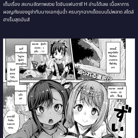
เต็มเรื่อง สแกนชัดภาพสวย โดจินแฟนตาซี H อ่านได้เลย เนื้อหาการ
ผจญภัยของยูช่ากับนางเอกชุ่มฉ่ำ ครบทุกฉากเด็ดแบบไม่พลาด สไตล์
ฮาเร็มสุดมันส์