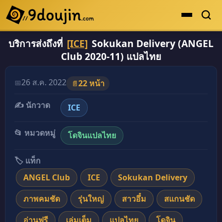
บริการส่งถึงที่
[ICE]
Sokukan Delivery (ANGEL
ดูเยอะสุด
Club 2020-11) แปลไทย
คะแนนเยอะสุด
โดจินรูปสี
26 ส.ค. 2022
📅
22 หน้า
📄
ระดับตำนาน
✍️ นักวาด
ICE
ยอดนิยม
📂 หมวดหมู่
โดจินแปลไทย
เรื่องที่เก็บไว้
🏷️ แท็ก
ANGEL Club
ICE
Sokukan Delivery
ภาพคมชัด
รุ่นใหญ่
สาวอึ๋ม
สแกนชัด
อ่านฟรี
เล่มเต็ม
แปลไทย
โดจิน