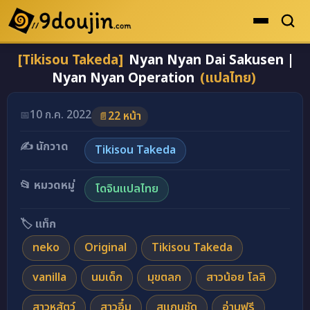
[Tikisou Takeda]
Nyan Nyan Dai Sakusen |
ดูเยอะสุด
Nyan Nyan Operation
(แปลไทย)
คะแนนเยอะสุด
โดจินรูปสี
10 ก.ค. 2022
📅
22 หน้า
📄
ระดับตำนาน
✍️ นักวาด
Tikisou Takeda
ยอดนิยม
📂 หมวดหมู่
โดจินแปลไทย
เรื่องที่เก็บไว้
🏷️ แท็ก
neko
Original
Tikisou Takeda
vanilla
นมเด็ก
มุขตลก
สาวน้อย โลลิ
สาวหูสัตว์
สาวอึ๋ม
สแกนชัด
อ่านฟรี