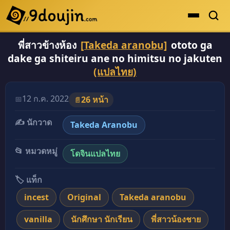
พี่สาวข้างห้อง
[Takeda aranobu]
ototo ga
ดูเยอะสุด
dake ga shiteiru ane no himitsu no jakuten
คะแนนเยอะสุด
(แปลไทย)
โดจินรูปสี
12 ก.ค. 2022
📅
26 หน้า
📄
ระดับตำนาน
✍️ นักวาด
ยอดนิยม
Takeda Aranobu
เรื่องที่เก็บไว้
📂 หมวดหมู่
โดจินแปลไทย
🏷️ แท็ก
incest
Original
Takeda aranobu
vanilla
นักศึกษา นักเรียน
พี่สาวน้องชาย