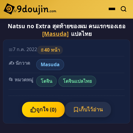
Natsu no Extra สุดท้ายของผม คนแรกของเธอ
ดูเยอะสุด
[Masuda]
แปลไทย
คะแนนเยอะสุด
โดจินรูปสี
7 ก.ค. 2022
📅
40 หน้า
📄
ระดับตำนาน
✍️ นักวาด
Masuda
ยอดนิยม
📂 หมวดหมู่
โดจิน
โดจินแปลไทย
เรื่องที่เก็บไว้
ถูกใจ (
เก็บไว้อ่าน
0
)