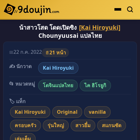
น้าสาวโสด โดดเปิดซิง
[Kai Hiroyuki]
ดูเยอะสุด
Chounyuusai แปลไทย
คะแนนเยอะสุด
โดจินรูปสี
22 ก.ค. 2022
📅
21 หน้า
📄
ระดับตำนาน
✍️ นักวาด
Kai Hiroyuki
ยอดนิยม
📂 หมวดหมู่
โดจินแปลไทย
ไค ฮิโรยูกิ
เรื่องที่เก็บไว้
🏷️ แท็ก
Kai Hiroyuki
Original
vanilla
ครอบครัว
รุ่นใหญ่
สาวอึ๋ม
สแกนชัด
เล่มเต็ม