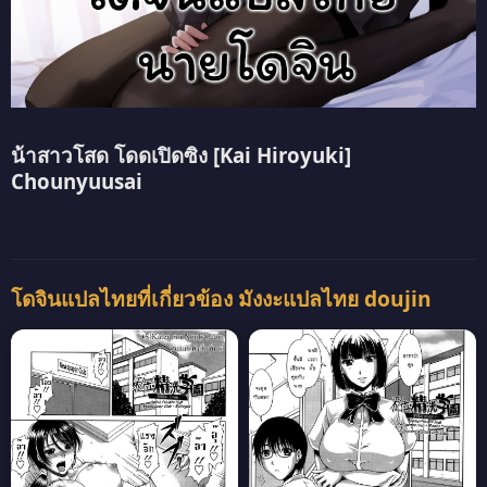
น้าสาวโสด โดดเปิดซิง [Kai Hiroyuki]
Chounyuusai
โดจินแปลไทยที่เกี่ยวข้อง มังงะแปลไทย doujin