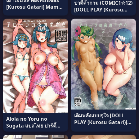
เอาไม่มันส์ ต้องหมั่นซ้อม
ปาตี้ค้ากาม (COMIC1☆12)
[Kurosu Gatari] Mama
[DOLL PLAY (Kurosu
ga Kawari ni แปลไทย
Gatari)] Alola no Yoru
no Sugata (Pokémon
Sun and Moon) อ่านฟรี
เติมพลังแบบจุใจ [DOLL
Alola no Yoru no
PLAY (Kurosu Gatari)]
Sugata แปลไทย ปาร์ตี้
Alola no Yoru no
ประเวณี
Sugata 2 + Wicke Ver