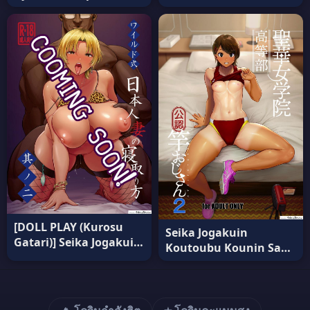
Nihonjin Tsuma no
tachi ni Ochita Tsuma
Netorikata Sono Ichi
แปลไทย
แปลไทย
[DOLL PLAY (Kurosu
Seika Jogakuin
Gatari)] Seika Jogakuin
Koutoubu Kounin Sao
Koutoubu Kounin Sao
Oji-san ภาค 2 [DOLL
Oji-san ภาค 4 แปลไทย
PLAY (Kurosu Gatari)]
แปลไทย