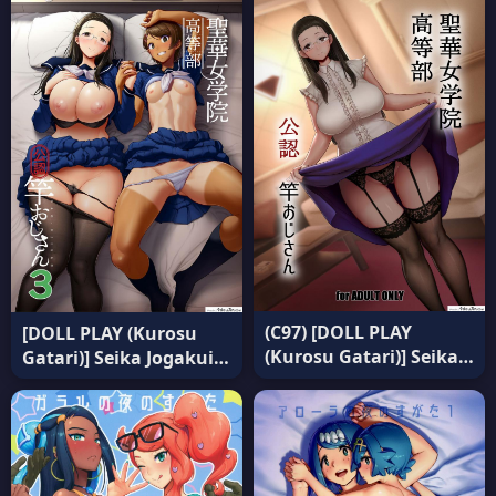
(Pokémon Sun and
Moon) แปลไทย
(C97) [DOLL PLAY
[DOLL PLAY (Kurosu
(Kurosu Gatari)] Seika
Gatari)] Seika Jogakuin
Jogakuin Koutoubu
Koutoubu Kounin Sao
Kounin Sao Oji-san แปล
Oji-san ภาค 3 แปลไทย
ไทย