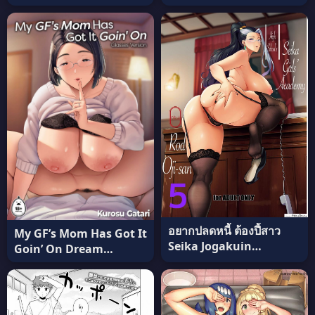
[DOLL PLAY (Kurosu
gatari] แปลไทย
Gatari)] ตอนที่ 1 แปลไทย
อยากปลดหนี้ ต้องปี้สาว
My GF’s Mom Has Got It
Seika Jogakuin
Goin’ On Dream
Koutoubu Kounin Sao
[Kurosu gatari] แปลไทย
Oji-san ภาค 5 แปลไทย