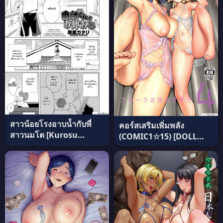
สาวน้อยโรงอาบน้ำกับพี่
คอร์สเสริมเพิ่มพลัง
สาวนมโต [Kurosu
(COMIC1☆15) [DOLL
Gatari] Bandai-kun to
PLAY (Kurosu Gatari)]
Onee-san แปลไทย
Alola no Yoru no
Sugata 4 (Pokémon
Sun and Moon) แปลไทย