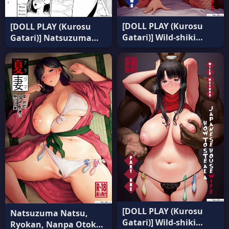
[DOLL PLAY (Kurosu
[DOLL PLAY (Kurosu
Gatari)] Wild-shiki
Gatari)] Natsuzuma
Nihonjin Tsuma no
Natsu, Ryokan, Nanpa
Netorikata Sono Ichi
Otoko-tachi ni Ochita
ภาค 2 (แปลไทย)
Tsuma ภาค 2 แปลไทย
[DOLL PLAY (Kurosu
Natsuzuma Natsu,
Gatari)] Wild-shiki
Ryokan, Nanpa Otoko-