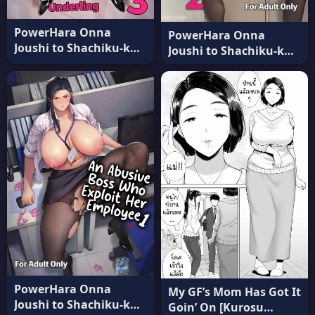
PowerHara Onna
PowerHara Onna
Joushi to Shachiku-kun
Joushi to Shachiku-kun
[DOLL PLAY (Kurosu
[DOLL PLAY (Kurosu
Gatari)] ตอนที่ 3 แปลไทย
Gatari)] ตอนที่ 2 แปลไทย
PowerHara Onna
My GF’s Mom Has Got It
Joushi to Shachiku-kun
Goin’ On [Kurosu